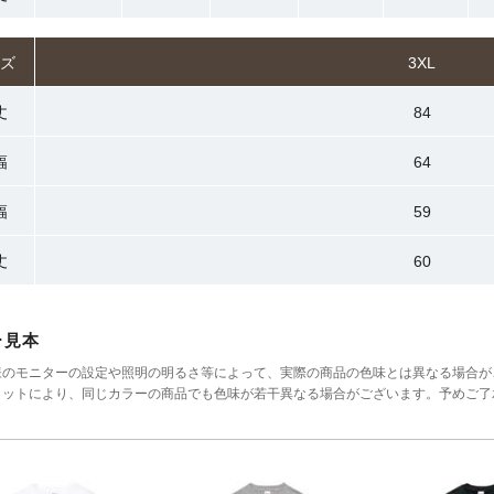
ズ
3XL
丈
84
幅
64
幅
59
丈
60
ー見本
様のモニターの設定や照明の明るさ等によって、実際の商品の色味とは異なる場合が
ロットにより、同じカラーの商品でも色味が若干異なる場合がございます。予めご了