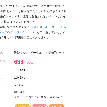
mから3XLサイズまでの豊富なサイズとカラー展開で、
性別にとらわれず様々なこだわりに対応できるスグレ
長袖Tシャツです。流行に左右されないベーシックな
り。袖口はリブなし仕様です。
の袖口リブ付きタイプ「
5.6オンス ヘビーウェイト 長
シャツ(袖口リブ)(110-CLL)
」もご用意しております。
3年1月より一部価格改定しております。
5.6オンス ヘビーウェイト 長袖Tシャツ
品名
BACK
638
売価格
円(税込)～
102-CVL
番
110-3XL
イズ
全14色
ラー
綿100%
材
※杢グレー:綿80% ポリエステル20%
徴