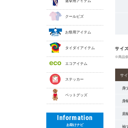
選挙用アイテム
クールビズ
お祭用アイテム
タイダイアイテム
サイ
※商品
エコアイテム
サイ
ステッカー
身
ペットグッズ
身
肩
Information
お助けナビ
袖