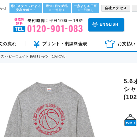
専任スタッフによる
最短3日で納品
一点より加工可
会社アクセス
かせ
安心サポート
※一部除く
※一部除く
ENGLISH
文の流れ
プリント・刺繍料金表
お支払い
オンス ヘビーウェイト 長袖Tシャツ（102-CVL）
5.
シャ
(10