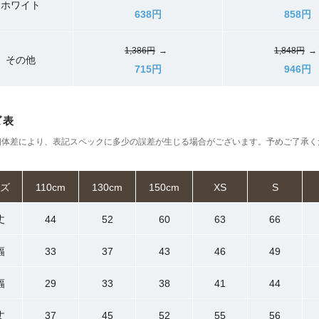
ホワイト
638円
858円
1,386円
→
1,848円
→
その他
715円
946円
ズ表
個体差により、表記スペックに多少の誤差が生じる場合がございます。予めご了承く
ズ
110cm
130cm
150cm
XS
S
丈
44
52
60
63
66
幅
33
37
43
46
49
幅
29
33
38
41
44
丈
37
45
52
55
56