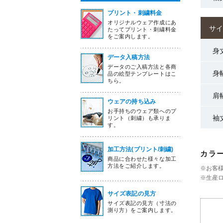
プリント・刺繍料金
オリジナルウェア作成にあ
サイ
たってプリント・刺繍料金
をご案内します。
身
データ入稿方法
データのご入稿方法と各商
身
品の絵型テンプレートはこ
ちら。
肩
ウェアの持ち込み
お手持ちのウェア類へのプ
袖
リント（刺繍）も承りま
す。
加工方法(プリント/刺繍)
カラ
商品に合わせた様々な加工
方法をご紹介します。
※お客
※生産
サイズ表記の見方
サイズ表記の見方（寸法の
測り方）をご案内します。