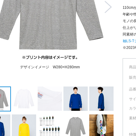
110c
年齢や
モノの
仕上が
同素材
袖LS-T
※202
デザインイメージ W280×H280mm
商
販
品
サ
カ
素
特