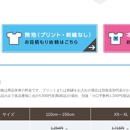
表
価格は商品単体の料金です。プリントまたは刺繍をお入れの場合は別途追加代金がか
品のみで各品番毎に合計5,500円未満(税込)の場合、別途「小口手数料1,100円(税
サイズ
110cm～150cm
XS～XL
1,254円
→
1,716円
→