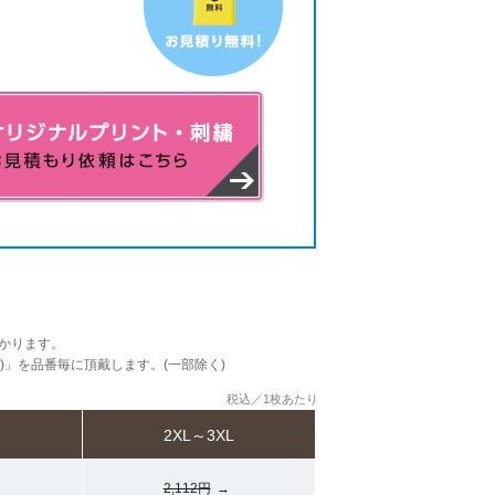
かります。
込)」を品番毎に頂戴します。(一部除く)
税込／1枚あたり
2XL～3XL
2,112円
→