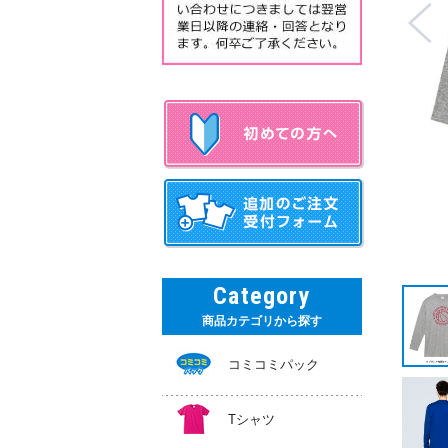
作事例 010レッド、020イエロー、011ピンク、014パープル 左胸フルカ
ラー転写プリント プリントサイズ:W80mm×H73mm
Category
商品カテゴリから探す
コミコミパック
Tシャツ