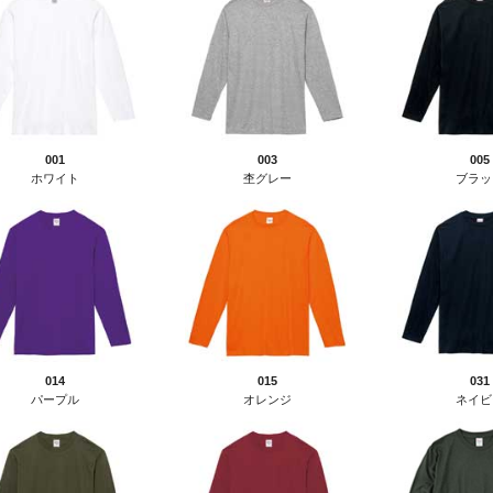
001
003
005
ホワイト
杢グレー
ブラッ
014
015
031
パープル
オレンジ
ネイビ