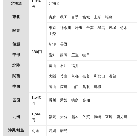
1,540
北海道
北海道
円
東北
青森 秋田 岩手 宮城 山形 福島
東京 神奈川 埼玉 千葉 群馬 茨城 栃木
関東
山梨
信越
新潟 長野
880円
中部
愛知 静岡 三重 岐阜
北陸
富山 石川 福井
関西
大阪 兵庫 京都 奈良 和歌山 滋賀
中国
岡山 広島 山口 鳥取 島根
1,540
四国
香川 愛媛 徳島 高知
円
1,540
九州
福岡 大分 熊本 佐賀 長崎 宮崎 鹿児島
円
沖縄/離島
別途
沖縄 離島