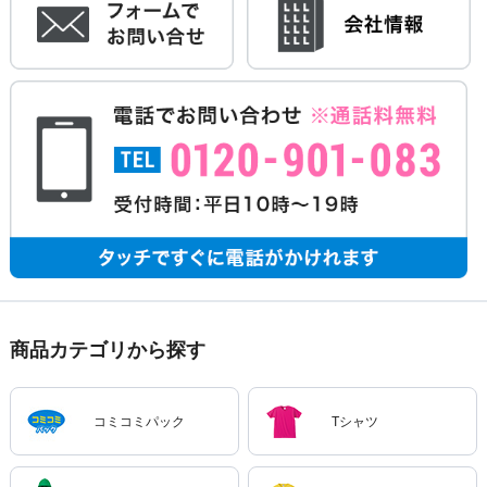
商品カテゴリから探す
コミコミパック
Tシャツ