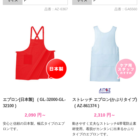
F
F
品番：AZ-6367
品番：GA5560
エプロン[日本製] ( GL-32000-GL-
ストレッチ エプロン(かぶりタイプ)
32100 )
( AZ-861374 )
2,090
円～
2,310
円～
安心と信頼の日本製。幅広タイプのエプ
動きやすく丈夫なストレッチ&帯電防止素
ロンです。
材使用。着脱がカンタンに出来るかぶり
タイプのエプロンです。