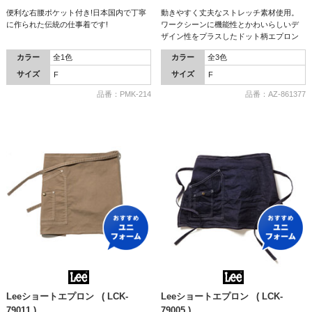
便利な右腰ポケット付き!日本国内で丁寧
動きやすく丈夫なストレッチ素材使用。
に作られた伝統の仕事着です!
ワークシーンに機能性とかわいらしいデ
ザイン性をプラスしたドット柄エプロン
カラー
全1色
カラー
全3色
サイズ
サイズ
F
F
品番：PMK-214
品番：AZ-861377
Leeショートエプロン ( LCK-
Leeショートエプロン ( LCK-
79011 )
79005 )