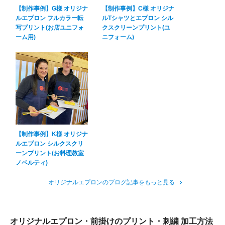
【制作事例】G様 オリジナ
【制作事例】C様 オリジナ
ルエプロン フルカラー転
ルTシャツとエプロン シル
写プリント(お店ユニフォ
クスクリーンプリント(ユ
ーム用)
ニフォーム)
【制作事例】K様 オリジナ
ルエプロン シルクスクリ
ーンプリント(お料理教室
ノベルティ)
オリジナルエプロンのブログ記事をもっと見る
オリジナルエプロン・前掛けのプリント・刺繍 加工方法