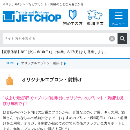
オリジナルTシャツなどプリント・刺繍のことならおまかせ
【夏季休業】8/11(火)～8/16(日)まで休業。8/17(月)より営業します。
HOME
オリジナルエプロン・前掛け
オリジナルエプロン・前掛け
1枚より最短3日でエプロン(前掛け)にオリジナルのプリント・刺繍!お見
積り無料です!
飲食店やイベント向けの定番エプロンから、介護などのケア用、キッズ用、酒
屋さんでおなじみの帆前掛けまで、おすすめのプリント(刺繍)用エプロン・前掛
けをご用意。オリジナル制作が初めての方でも専任スタッフが全力サポートし
ます。無地エプロンのみのご購入もOKです!