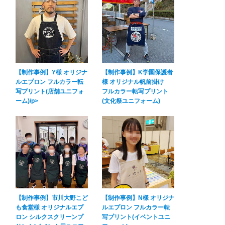
【制作事例】Y様 オリジナ
【制作事例】K学園保護者
ルエプロン フルカラー転
様 オリジナル帆前掛け
写プリント(店舗ユニフォ
フルカラー転写プリント
ーム)/p>
(文化祭ユニフォーム)
【制作事例】市川大野こど
【制作事例】N様 オリジナ
も食堂様 オリジナルエプ
ルエプロン フルカラー転
ロン シルクスクリーンプ
写プリント(イベントユニ