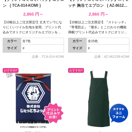
ン ( TCA-014-KOMI )
ッチ 胸当てエプロン ( AZ-861238-
KOMI )
2,860
円～
2,860
円～
【10枚以上ご注文限定!】丈夫でシワにな
【10枚以上ご注文限定!】『ストレッチ』
りにくいツイル生地を使用。プリント代
『帯電防止』『撥水』とこだわりの機能
込みでオトクにオリジナルエプロンを作
満載!プリント代込みでオトクにオリジナ
ろう!
ルエプロンを作ろう!
カラー
全7色
カラー
全15色
サイズ
サイズ
F
F
品番：TCA-014-KOMI
品番：AZ-861238-KOMI