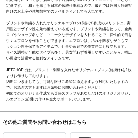
定番です。「和」を感じる日本の伝統仕事着なので、最近では外国人観光客
向けのお土産や体験教室でのノベルティとしても人気です。
プリントや刺繍を入れたオリジナルエプロン(前掛け)作成のメリットは、実
用性とデザイン性を兼ね備えている点です。プリントや刺繍を使って、企業
ロゴやショップ名など、ユニークなデザインを入れることで、個性的で目を
引くエプロンを作ることができます。エプロンは、汚れを防ぎながらもファ
ッション性を保てるアイテムで、仕事や家庭での作業時にも役立ちます。
サイズ調整が可能なタイプも多く、男女問わず着用しやすいことから、幅広
い用途で活躍する便利なアイテムです。
JETCHOPでは、プリント・刺繍を入れたオリジナルエプロン(前掛け)を1枚
よりお作りしております。
納期につきましても、可能な限りご希望に添えますよう対応いたしますの
で、お急ぎの方もまずはお気軽にお問い合わせください!
初めてのオリジナル作成でも専任スタッフがあなただけのオリジナオリジナ
ルエプロン(前掛け)作りを全力サポートいたします。
その他ご質問やお問い合わせはこちら