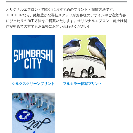
オリジナルエプロン・前掛けにおすすめのプリント・刺繍方法です。
JETCHOPなら、経験豊かな専任スタッフがお客様のデザインやご注文内容
にぴったりの加工方法をご提案いたします。オリジナルエプロン・前掛け制
作が初めての方でもお気軽にお問い合わせください!
シルクスクリーンプリント
フルカラー転写プリント