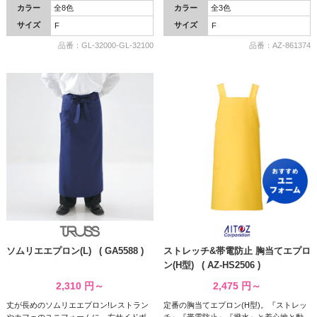
カラー
全8色
カラー
全3色
サイズ
サイズ
F
F
品番：GL-32000-GL-32100
品番：AZ-861374
ソムリエエプロン(L) ( GA5588 )
ストレッチ&帯電防止 胸当てエプロ
ン(H型) ( AZ-HS2506 )
2,310
円～
2,475
円～
丈が長めのソムリエエプロン!レストラン
定番の胸当てエプロン(H型)。『ストレッ
やカフェのユニフォームに。右サイドポ
チ』『帯電防止』『撥水』と着心地と動