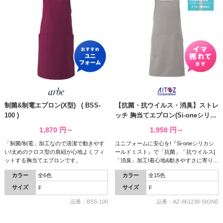
制菌&制電エプロン(X型) ( BSS-
【抗菌・抗ウイルス・消臭】ストレ
100 )
ッチ 胸当てエプロン(Si-oneシリカ
シールドミスト加工) ( AZ-861238-
1,870
円～
1,958
円～
SIONE )
「制菌/制電」加工なので清潔で動きやす
ユニフォームに安心を!『Si-oneシリカシ
い!太めのクロス型の肩紐が心地よくフィ
ールドミスト』で「抗菌」「抗ウイルス]
ットする胸当てエプロンです。
「消臭」加工!着心地&動きやすさに寄り添
った、衛生面にも機能面にも寄り添った
カラー
全6色
カラー
全15色
エプロンです。
サイズ
サイズ
F
F
品番：BSS-100
品番：AZ-861238-SIONE