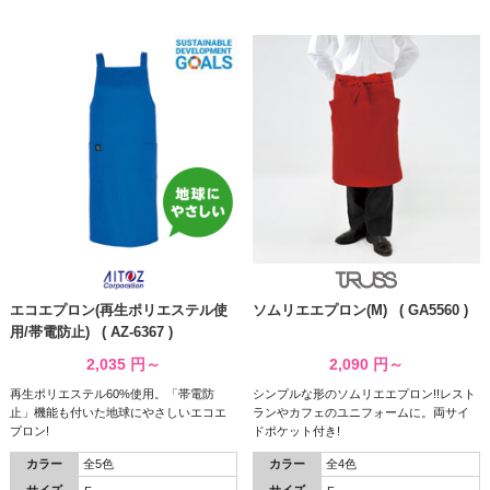
エコエプロン(再生ポリエステル使
ソムリエエプロン(M) ( GA5560 )
用/帯電防止) ( AZ-6367 )
2,035
円～
2,090
円～
再生ポリエステル60%使用。「帯電防
シンプルな形のソムリエエプロン!!レスト
止」機能も付いた地球にやさしいエコエ
ランやカフェのユニフォームに。両サイ
プロン!
ドポケット付き!
カラー
全5色
カラー
全4色
サイズ
サイズ