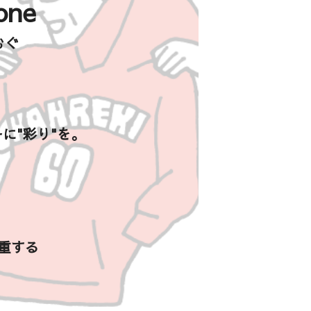
one
むぐ
に"彩り"を。
重する