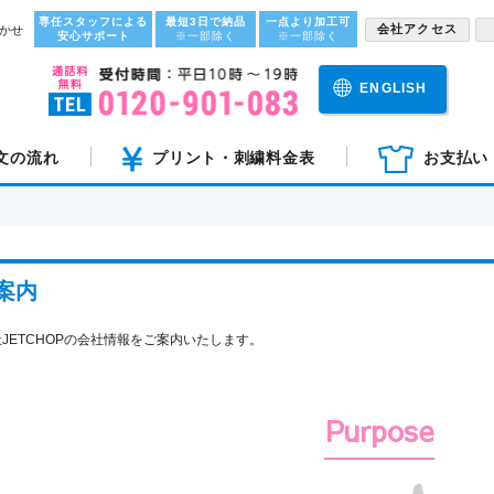
専任スタッフによる
最短3日で納品
一点より加工可
会社アクセス
かせ
安心サポート
※一部除く
※一部除く
ENGLISH
文の流れ
プリント・刺繍料金表
お支払い
案内
JETCHOPの会社情報をご案内いたします。
Purpose