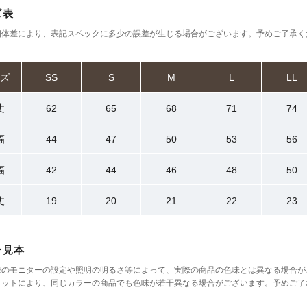
ズ表
個体差により、表記スペックに多少の誤差が生じる場合がございます。予めご了承く
ズ
SS
S
M
L
LL
丈
62
65
68
71
74
幅
44
47
50
53
56
幅
42
44
46
48
50
丈
19
20
21
22
23
ー見本
様のモニターの設定や照明の明るさ等によって、実際の商品の色味とは異なる場合が
ロットにより、同じカラーの商品でも色味が若干異なる場合がございます。予めご了