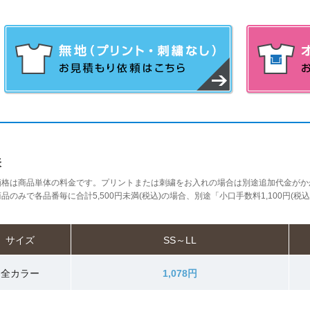
表
価格は商品単体の料金です。プリントまたは刺繍をお入れの場合は別途追加代金がか
品のみで各品番毎に合計5,500円未満(税込)の場合、別途「小口手数料1,100円(税
サイズ
SS～LL
全カラー
1,078円