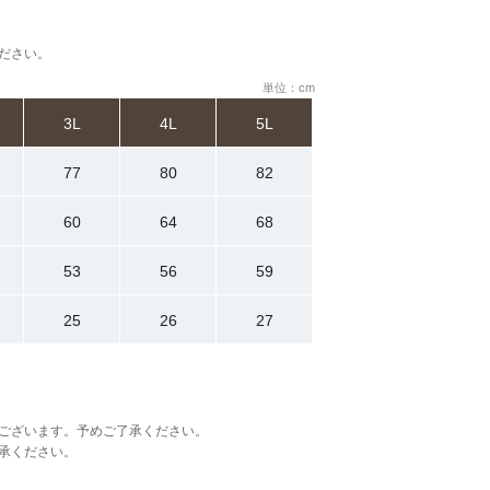
ださい。
単位：cm
3L
4L
5L
77
80
82
60
64
68
53
56
59
25
26
27
ございます。予めご了承ください。
承ください。