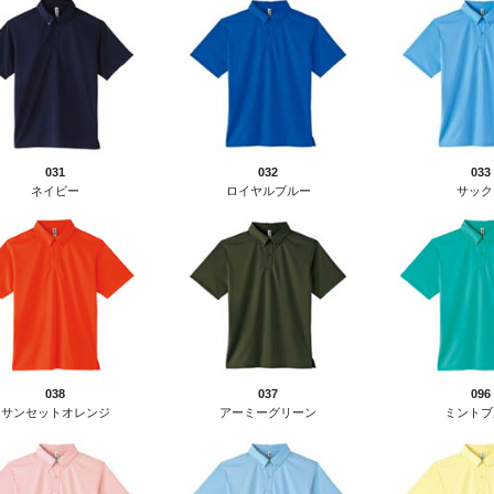
031
032
033
ネイビー
ロイヤルブルー
サック
038
037
096
サンセットオレンジ
アーミーグリーン
ミントブ