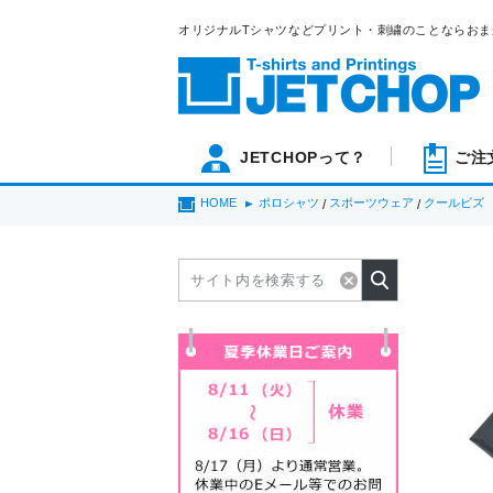
オリジナルTシャツなどプリント・刺繍のことならおま
JETCHOPって？
ご注
HOME
ポロシャツ
スポーツウェア
クールビズ
/
/