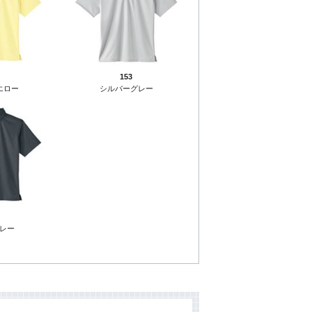
153
エロー
シルバーグレー
レー