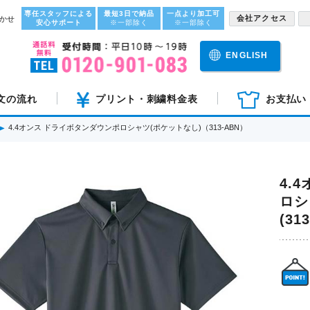
専任スタッフによる
最短3日で納品
一点より加工可
会社アクセス
かせ
安心サポート
※一部除く
※一部除く
ENGLISH
文の流れ
プリント・刺繍料金表
お支払い
4.4オンス ドライボタンダウンポロシャツ(ポケットなし)（313-ABN）
4.
ロシ
(31