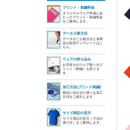
プリント・刺繍料金
オリジナルウェア作成にあ
たってプリント・刺繍料金
をご案内します。
データ入稿方法
データのご入稿方法と各商
品の絵型テンプレートはこ
ちら。
ウェアの持ち込み
お手持ちのウェア類へのプ
リント（刺繍）も承りま
す。
加工方法(プリント/刺繍)
商品に合わせた様々な加工
方法をご紹介します。
サイズ表記の見方
サイズ表記の見方（寸法の
測り方）をご案内します。