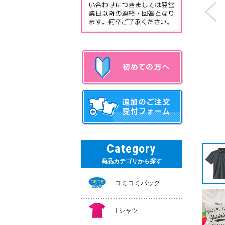
作事例 001ホワイト フルカラー転写プリント 左胸プリントサイズ:W70mm
×H36mm 背中プリントサイズ:W200mm×H146mm
Category
商品カテゴリから探す
コミコミパック
Tシャツ