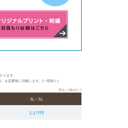
かります。
込)」を品番毎に頂戴します。(一部除く)
税込／1枚あたり
3L～5L
1,177円