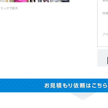
素
クリックで拡大
特
ブ