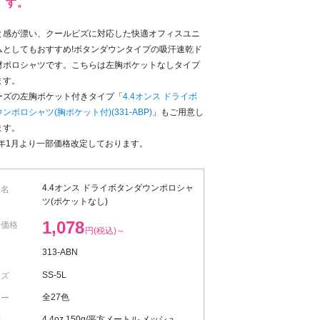
す。
と感が漂い、クールビズに対応した快適オフィスユニ
ムとしてもおすすめ!ボタンダウンタイプの吸汗速乾ド
材ポロシャツです。こちらは左胸ポケットなしタイプ
ます。
ーズの左胸ポケット付きタイプ「
4.4オンス ドライボ
ンポロシャツ(胸ポケット付)(331-ABP)
」もご用意し
ます。
3年1月より一部価格改定しております。
群の吸水性と速乾性。綿の2倍以上の速乾性能があります
4.4オンス ドライボタンダウンポロシャ
品名
ツ(ポケットなし)
1,078
売価格
円(税込)～
313-ABN
番
SS-5L
イズ
全27色
ラー
4.4oz 150g/平方メートル メッシュ