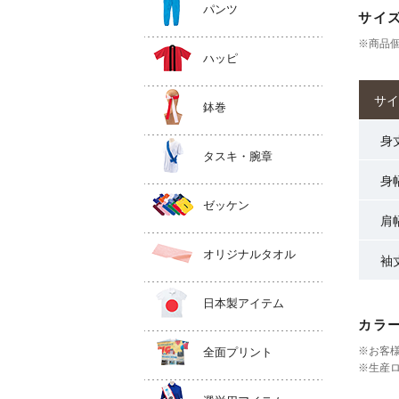
パンツ
サイ
※商品
ハッピ
サイ
鉢巻
身
タスキ・腕章
身
ゼッケン
肩
オリジナルタオル
袖
日本製アイテム
カラ
※お客
全面プリント
※生産