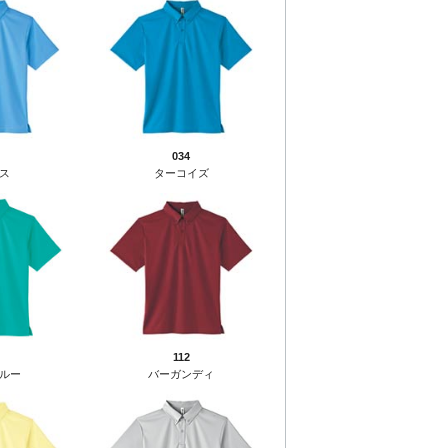
034
ス
ターコイズ
112
ルー
バーガンディ