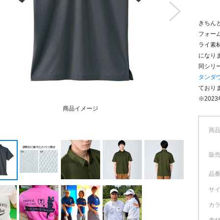
きちん
フォー
ライ素
になり
同シリ
タンダウ
ており
※202
商品イメージ
抜
商
販
品
サ
カ