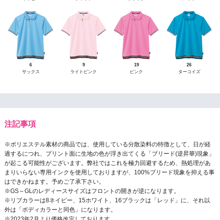
6
9
19
26
サックス
ライトピンク
ピンク
ターコイズ
注記事項
※ポリエステル素材の商品では、使用している分散染料の特徴として、日が経
過するにつれ、プリント面に生地の色が浮き出てくる「ブリード(逆昇華)現象」
が起こる可能性がございます。弊社ではこれを極力回避するため、熱処理があ
まりいらない専用インクを使用しておりますが、100%ブリード現象を抑える事
はできかねます。予めご了承下さい。
※GS～GLのレディースサイズはフロントの開きが逆になります。
※リブカラーは8ネイビー、15ホワイト、16ブラックは「レッド」に、それ以
外は「ボディカラーと同色」になります。
※2023年2月より価格改定しております。