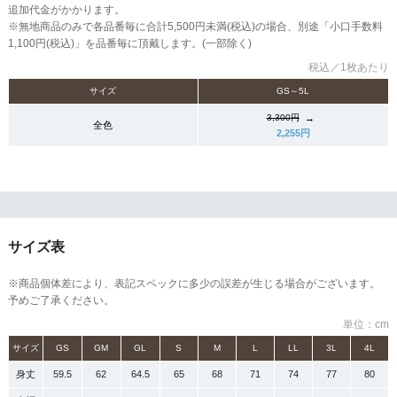
追加代金がかかります。
※無地商品のみで各品番毎に合計5,500円未満(税込)の場合、別途「小口手数料
1,100円(税込)」を品番毎に頂戴します。(一部除く)
税込／1枚あたり
サイズ
GS～5L
→
3,300円
全色
2,255円
サイズ表
※商品個体差により、表記スペックに多少の誤差が生じる場合がございます。
予めご了承ください。
単位：cm
サイズ
GS
GM
GL
S
M
L
LL
3L
4L
身丈
59.5
62
64.5
65
68
71
74
77
80