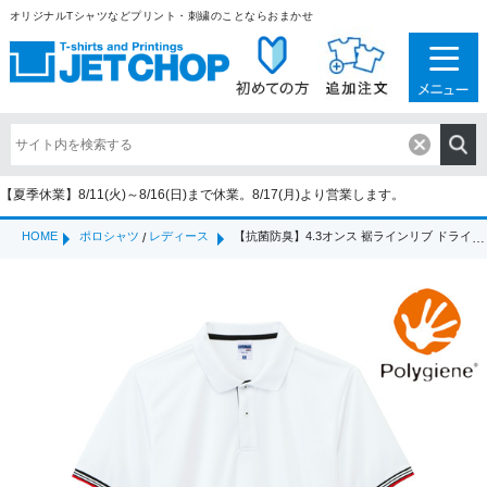
オリジナルTシャツなどプリント・刺繍のことならおまかせ
【夏季休業】8/11(火)～8/16(日)まで休業。8/17(月)より営業します。
HOME
ポロシャツ
レディース
【抗菌防臭】4.3オンス 裾ラインリブ ドライポロシャツ(「ポリジン」加工)（MS-3122）
/