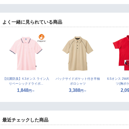
よく一緒に見られている商品
【抗菌防臭】4.3オンス ライン入
バックサイドポケット付き半袖
6.5オンス 2
りベーシックドライポ...
ポロシャツ
ツ(胸ポ
1,848
3,388
2,0
円～
円～
最近チェックした商品