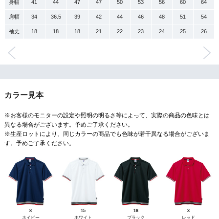
身幅
41
44
47
47
50
53
56
60
64
肩幅
34
36.5
39
42
44
46
48
51
54
袖丈
18
18
18
21
22
23
24
25
26
カラー見本
※お客様のモニターの設定や照明の明るさ等によって、実際の商品の色味とは
異なる場合がございます。予めご了承ください。
※生産ロットにより、同じカラーの商品でも色味が若干異なる場合がございま
す。予めご了承ください。
8
15
16
3
ネイビー
ホワイト
ブラック
レッド