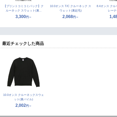
【プリントコミコミパック】ク
10.0オンス T/C クルーネック ス
8.4オンス ク
ルーネック スウェット(裏...
ウェット(裏起毛)
レーナ
3,300
2,068
1,4
円～
円～
最近チェックした商品
10.0オンス クルーネックスウェ
ット(裏パイル)
2,002
円～