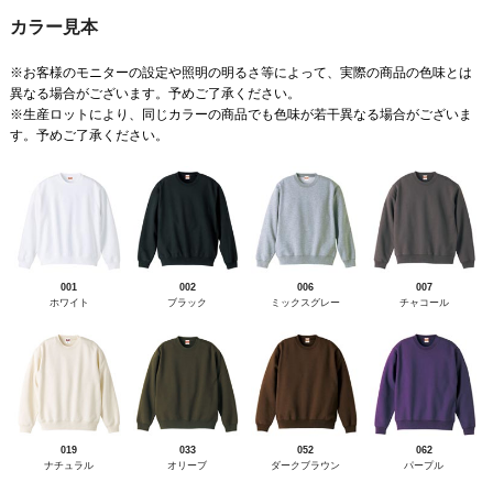
カラー見本
※お客様のモニターの設定や照明の明るさ等によって、実際の商品の色味とは
異なる場合がございます。予めご了承ください。
※生産ロットにより、同じカラーの商品でも色味が若干異なる場合がございま
す。予めご了承ください。
001
002
006
007
ホワイト
ブラック
ミックスグレー
チャコール
019
033
052
062
ナチュラル
オリーブ
ダークブラウン
パープル