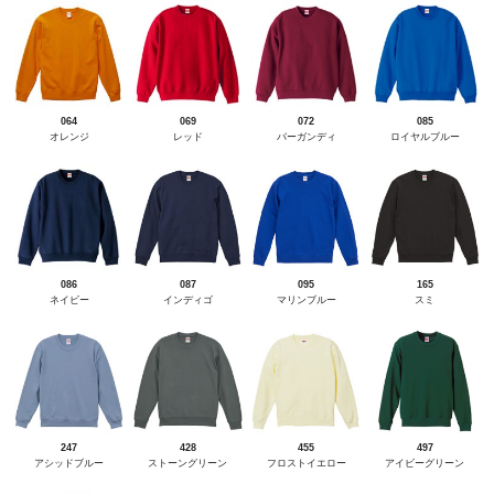
064
069
072
085
オレンジ
レッド
バーガンディ
ロイヤルブルー
086
087
095
165
ネイビー
インディゴ
マリンブルー
スミ
247
428
455
497
アシッドブルー
ストーングリーン
フロストイエロー
アイビーグリーン