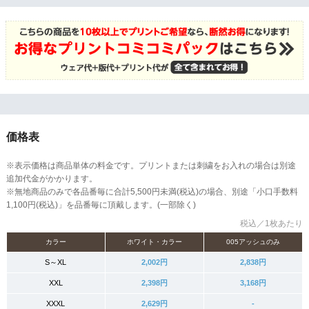
価格表
※表示価格は商品単体の料金です。プリントまたは刺繍をお入れの場合は別途
追加代金がかかります。
※無地商品のみで各品番毎に合計5,500円未満(税込)の場合、別途「小口手数料
1,100円(税込)」を品番毎に頂戴します。(一部除く)
税込／1枚あたり
カラー
ホワイト・カラー
005アッシュのみ
S～XL
2,002円
2,838円
XXL
2,398円
3,168円
XXXL
2,629円
-