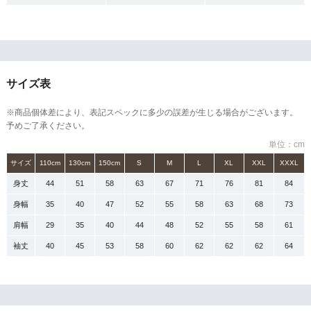
サイズ表
※商品個体差により、表記スペックに多少の誤差が生じる場合がございます。
予めご了承ください。
単位：cm
サイズ
110cm
130cm
150cm
S
M
L
XL
XXL
XXXL
身丈
44
51
58
63
67
71
76
81
84
身幅
35
40
47
52
55
58
63
68
73
肩幅
29
35
40
44
48
52
55
58
61
袖丈
40
45
53
58
60
62
62
62
64