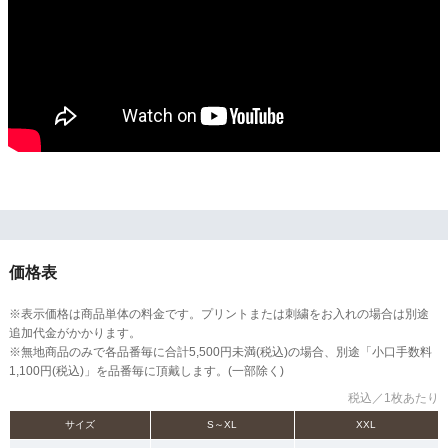
価格表
※表示価格は商品単体の料金です。プリントまたは刺繍をお入れの場合は別途
追加代金がかかります。
※無地商品のみで各品番毎に合計5,500円未満(税込)の場合、別途「小口手数料
1,100円(税込)」を品番毎に頂戴します。(一部除く)
税込／1枚あたり
サイズ
S～XL
XXL