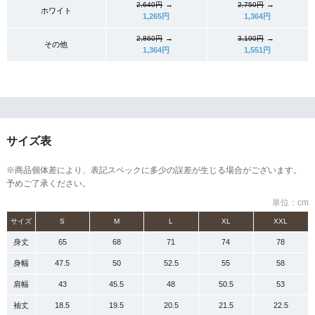
→
→
2,640円
2,750円
ホワイト
1,265円
1,364円
→
→
2,860円
3,190円
その他
1,364円
1,551円
サイズ表
※商品個体差により、表記スペックに多少の誤差が生じる場合がございます。
予めご了承ください。
単位：cm
サイズ
S
M
L
XL
XXL
身丈
65
68
71
74
78
身幅
47.5
50
52.5
55
58
肩幅
43
45.5
48
50.5
53
袖丈
18.5
19.5
20.5
21.5
22.5