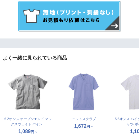
よく一緒に見られている商品
6.2オンス オープンエンド マッ
ニットスクラブ
5.6オンス ハ
クスウェイト バイン...
ャツ(ポ
1,672
円～
1,089
1,1
円～