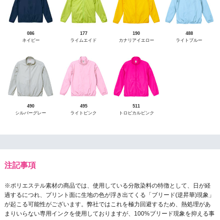
086
177
190
488
ネイビー
ライムエイド
カナリアイエロー
ライトブルー
490
495
511
シルバーグレー
ライトピンク
トロピカルピンク
注記事項
※ポリエステル素材の商品では、使用している分散染料の特徴として、日が経
過するにつれ、プリント面に生地の色が浮き出てくる「ブリード(逆昇華)現象」
が起こる可能性がございます。弊社ではこれを極力回避するため、熱処理があ
まりいらない専用インクを使用しておりますが、100%ブリード現象を抑える事