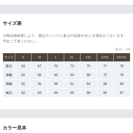
サイズ表
※商品個体差により、表記スペックに多少の誤差が生じる場合がございます。
予めご了承ください。
単位：cm
サイズ
S
M
L
XL
XXL
XXXL
XXXXL
着丈
63
67
70
73
75
77
79
身幅
52
56
60
64
68
72
76
肩幅
42
45
48
51
54
56
58
袖丈
62
63
64
65
66
66
67
カラー見本