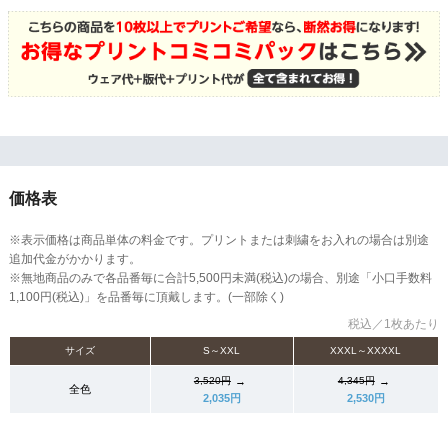
価格表
※表示価格は商品単体の料金です。プリントまたは刺繍をお入れの場合は別途
追加代金がかかります。
※無地商品のみで各品番毎に合計5,500円未満(税込)の場合、別途「小口手数料
1,100円(税込)」を品番毎に頂戴します。(一部除く)
税込／1枚あたり
サイズ
S～XXL
XXXL～XXXXL
→
→
3,520円
4,345円
全色
2,035円
2,530円