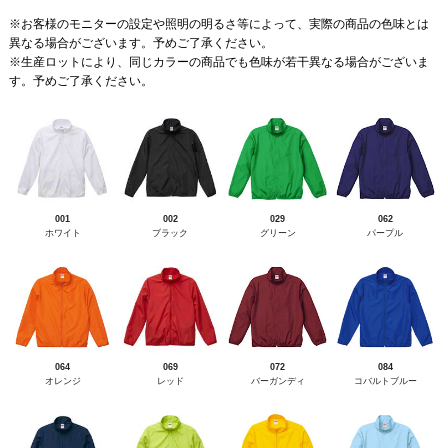
※お客様のモニターの設定や照明の明るさ等によって、実際の商品の色味とは
異なる場合がございます。予めご了承ください。
※生産ロットにより、同じカラーの商品でも色味が若干異なる場合がございま
す。予めご了承ください。
001
002
029
062
ホワイト
ブラック
グリーン
パープル
064
069
072
084
オレンジ
レッド
バーガンディ
コバルトブルー