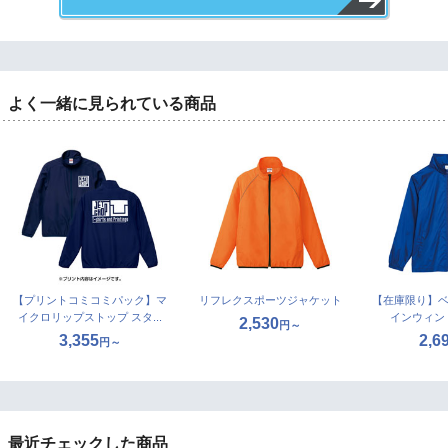
よく一緒に見られている商品
【プリントコミコミパック】マ
リフレクスポーツジャケット
【在庫限り】ベ
イクロリップストップ スタ...
インウィン
2,530
円～
3,355
2,6
円～
最近チェックした商品