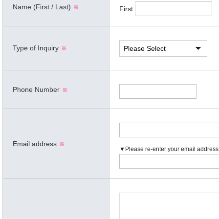
Name (First / Last)
※
First
L
Type of Inquiry
※
Phone Number
※
Email address
※
▼Please re-enter your email address 