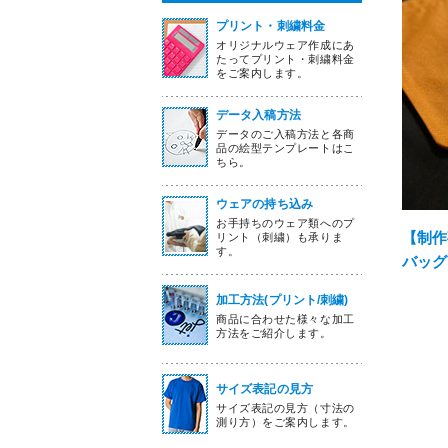
プリント・刺繍料金
オリジナルウェア作成にあ
たってプリント・刺繍料金
をご案内します。
データ入稿方法
データのご入稿方法と各商
品の絵型テンプレートはこ
ちら。
ウェアの持ち込み
お手持ちのウェア類へのプ
【制作
リント（刺繍）も承りま
す。
バッグ
加工方法(プリント/刺繍)
商品に合わせた様々な加工
方法をご紹介します。
サイズ表記の見方
サイズ表記の見方（寸法の
測り方）をご案内します。