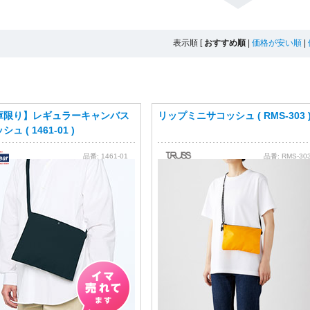
表示順
[
おすすめ順
|
価格が安い順
|
庫限り】レギュラーキャンバス
リップミニサコッシュ ( RMS-303 
ュ ( 1461-01 )
品番:
1461-01
品番:
RMS-30