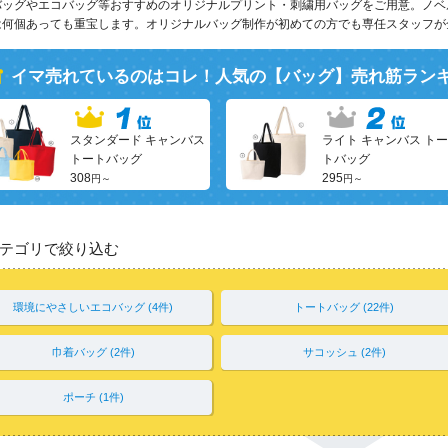
バッグやエコバッグ等おすすめのオリジナルプリント・刺繍用バッグをご用意。ノベ
は何個あっても重宝します。オリジナルバッグ制作が初めての方でも専任スタッフが全
イマ売れているのはコレ！人気の【
バッグ
】売れ筋ラン
スタンダード キャンバス
ライト キャンバス トー
トートバッグ
トバッグ
308
295
円～
円～
テゴリで絞り込む
環境にやさしいエコバッグ (4件)
トートバッグ (22件)
巾着バッグ (2件)
サコッシュ (2件)
ポーチ (1件)