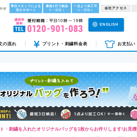
専任スタッフによる
最短3日で納品
一点より加工可
会社アクセス
かせ
安心サポート
※一部除く
※一部除く
ENGLISH
文の流れ
プリント・刺繍料金表
お支払い
ト・刺繍を入れたオリジナルバッグを1枚からお作りします!お見積