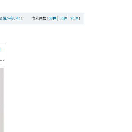
価格が高い順
]
表示件数
[
30件
│
60件
│
90件
]
)
3