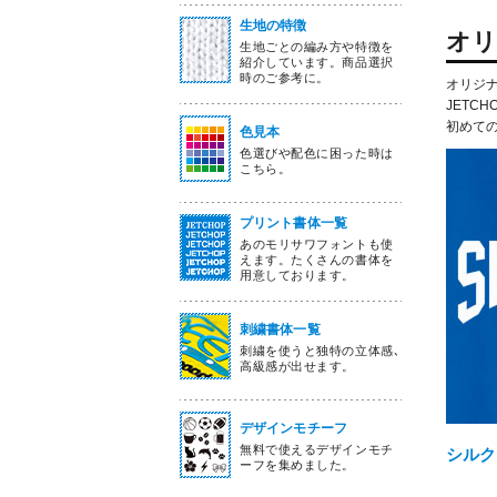
生地の特徴
オリ
生地ごとの編み方や特徴を
紹介しています。商品選択
時のご参考に。
オリジ
JET
初めて
色見本
色選びや配色に困った時は
こちら。
プリント書体一覧
あのモリサワフォントも使
えます。たくさんの書体を
用意しております。
刺繍書体一覧
刺繍を使うと独特の立体感､
高級感が出せます。
デザインモチーフ
無料で使えるデザインモチ
シルク
ーフを集めました。