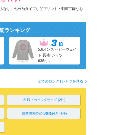
り/なし、七分袖タイプなどプリント・刺繍可能なお
筋ランキング
ー
5.6オンス ヘビーウェイ
ト 長袖Tシャツ
638
円～
全てのロングTシャツを見る
5L以上のビッグサイズ (2件)
抗菌防臭の安心機能付き (1件)