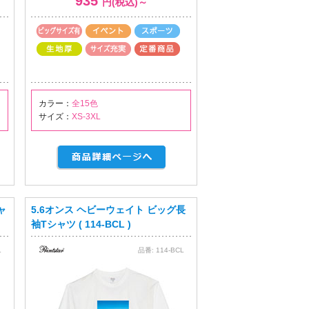
935
円(税込)～
カラー：
全15色
サイズ：
XS-3XL
ャ
5.6オンス ヘビーウェイト ビッグ長
袖Tシャツ ( 114-BCL )
L
品番:
114-BCL