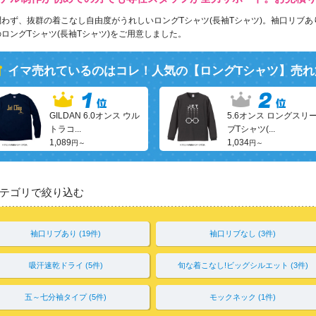
わず、抜群の着こなし自由度がうれしいロングTシャツ(長袖Tシャツ)。袖口リブあ
ロングTシャツ(長袖Tシャツ)をご用意しました。
イマ売れているのはコレ！人気の【
ロングTシャツ
】売れ
GILDAN 6.0オンス ウル
5.6オンス ロングスリ
トラコ...
ブTシャツ(...
1,089
1,034
円～
円～
テゴリで絞り込む
袖口リブあり (19件)
袖口リブなし (3件)
吸汗速乾ドライ (5件)
旬な着こなし!ビッグシルエット (3件)
五～七分袖タイプ (5件)
モックネック (1件)