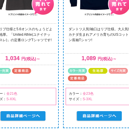
リブ仕様と5.6オンスのちょうどよ
ダントツ人気!袖口はリブ仕様。大人気!
厚。「United Athle(ユナイテッ
カナダ生まれアメリカ育ちのUSコット
スレ)」の定番ロングTシャツです!
ン長袖Tシャツ!
1,034
1,089
円(税込)～
円(税込)～
ー：
全21色
カラー：
全23色
ズ：
S-XXL
サイズ：
S-3XL