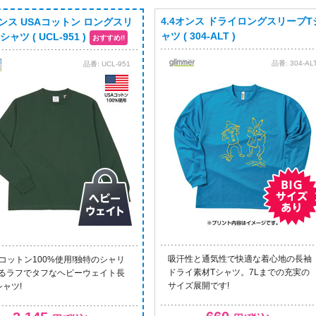
4.4オンス ドライロングスリーブT
オンス USAコットン ロングスリ
ャツ ( 304-ALT )
ャツ ( UCL-951 )
品番:
304-AL
品番:
UCL-951
吸汗性と通気性で快適な着心地の長袖
Aコットン100%使用!独特のシャリ
ドライ素材Tシャツ。7Lまでの充実の
るラフでタフなヘビーウェイト長
サイズ展開です!
シャツ!