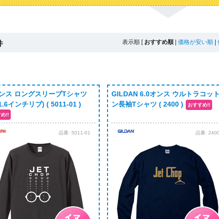
表示順
[
おすすめ順
|
価格が安い順
|
件
オンス ロングスリーブTシャツ
GILDAN 6.0オンス ウルトラコッ
.6インチリブ) ( 5011-01 )
ン長袖Tシャツ ( 2400 )
品番:
5011-01
品番:
240