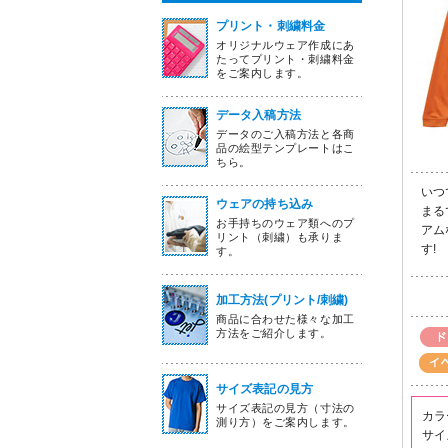
プリント・刺繍料金
オリジナルウェア作成にあ
たってプリント・刺繍料金
をご案内します。
データ入稿方法
データのご入稿方法と各商
品の絵型テンプレートはこ
ちら。
いつ
ウェアの持ち込み
まる
お手持ちのウェア類へのプ
アム
リント（刺繍）も承りま
す!
す。
加工方法(プリント/刺繍)
商品に合わせた様々な加工
方法をご紹介します。
サイズ表記の見方
サイズ表記の見方（寸法の
カラ
測り方）をご案内します。
サイ