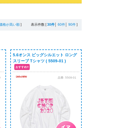
価格が高い順
]
表示件数
[
30件
│
60件
│
90件
]
ト
5.6オンス ビッグシルエット ロング
スリーブ Tシャツ ( 5509-01 )
0
品番:
5509-01