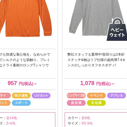
でも快適な着心地を。なめらかで
弊社スタッフも愛用中!首回りは2本針
でシルクのような肌触り。プレミ
ステッチ&袖はリブ仕様の超肉厚7.4オ
なドライ素材のロングTシャツで
ンスのしっかりタフネスボディ!
957
1,078
円(税込)～
円(税込)～
ー：
全14色
カラー：
全8色
ズ：
S-XXL
サイズ：
XS-3XL