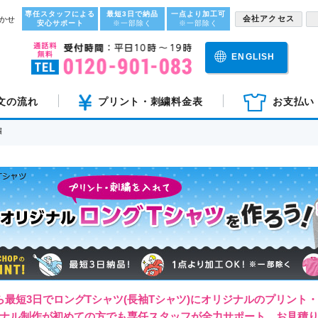
専任スタッフによる
最短3日で納品
一点より加工可
会社アクセス
かせ
安心サポート
※一部除く
※一部除く
ENGLISH
文の流れ
プリント・刺繍料金表
お支払い
繍
ら最短3日でロングTシャツ(長袖Tシャツ)にオリジナルのプリント
ナル制作が初めての方でも専任スタッフが全力サポート。お見積