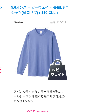
シ
5.6オンス ヘビーウェイト 長袖LS-T
シャツ(袖口リブ) ( 110-CLL )
T
品番:
110-CLL
アパレルライクなカラー展開が魅力!オ
ールシーズン活躍する袖口リブ仕様の
ロングTシャツ。