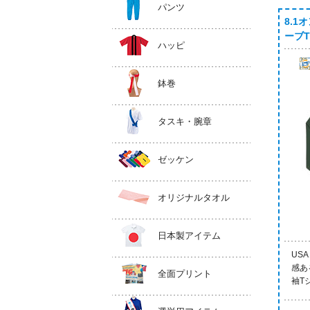
パンツ
8.1
ーブTシ
ハッピ
鉢巻
タスキ・腕章
ゼッケン
オリジナルタオル
日本製アイテム
US
感あ
全面プリント
袖T