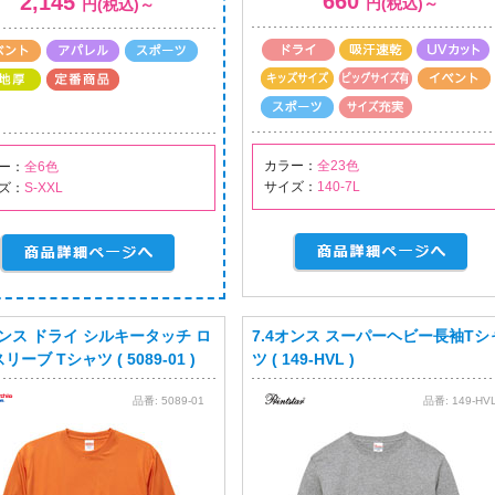
660
2,145
円(税込)～
円(税込)～
カラー：
全23色
ー：
全6色
サイズ：
140-7L
ズ：
S-XXL
オンス ドライ シルキータッチ ロ
7.4オンス スーパーヘビー長袖Tシ
リーブ Tシャツ ( 5089-01 )
ツ ( 149-HVL )
品番:
5089-01
品番:
149-HV