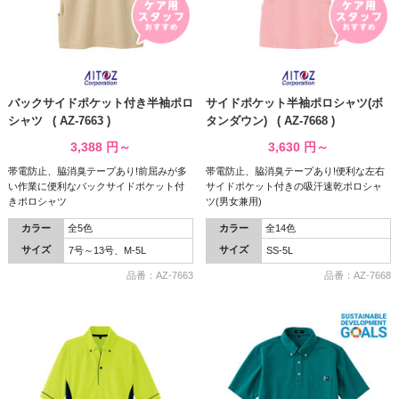
バックサイドポケット付き半袖ポロ
サイドポケット半袖ポロシャツ(ボ
シャツ ( AZ-7663 )
タンダウン) ( AZ-7668 )
3,388
円～
3,630
円～
帯電防止、脇消臭テープあり!前屈みが多
帯電防止、脇消臭テープあり!便利な左右
い作業に便利なバックサイドポケット付
サイドポケット付きの吸汗速乾ポロシャ
きポロシャツ
ツ(男女兼用)
カラー
全5色
カラー
全14色
サイズ
サイズ
7号～13号、M-5L
SS-5L
品番：AZ-7663
品番：AZ-7668