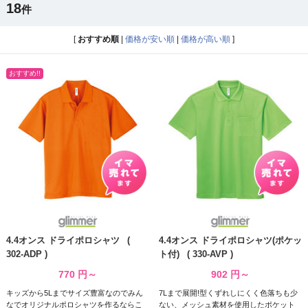
18
件
[
おすすめ順
|
価格が安い順
|
価格が高い順
]
4.4オンス ドライポロシャツ (
4.4オンス ドライポロシャツ(ポケッ
302-ADP )
ト付) ( 330-AVP )
770
円～
902
円～
キッズから5Lまでサイズ豊富なのでみん
7Lまで展開!型くずれしにくく色落ちも少
なでオリジナルポロシャツを作るならこ
ない、メッシュ素材を使用したポケット