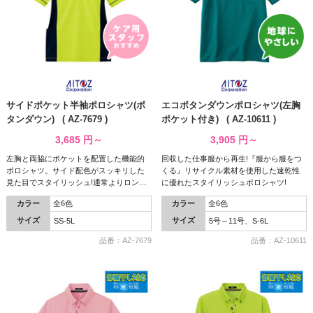
サイドポケット半袖ポロシャツ(ボ
エコボタンダウンポロシャツ(左胸
タンダウン) ( AZ-7679 )
ポケット付き) ( AZ-10611 )
3,685
円～
3,905
円～
左胸と両脇にポケットを配置した機能的
回収した仕事服から再生!『服から服をつ
ポロシャツ。サイド配色がスッキリした
くる』リサイクル素材を使用した速乾性
見た目でスタイリッシュ!通常よりロング
に優れたスタイリッシュポロシャツ!
丈で背中が見えにくいなど女性にも人気
カラー
全6色
カラー
全6色
です!
サイズ
サイズ
SS-5L
5号～11号、S-6L
品番：AZ-7679
品番：AZ-10611