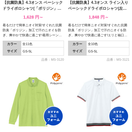
【抗菌防臭】4.3オンス ベーシック
【抗菌防臭】4.3オンス ライン入り
ドライポロシャツ(「ポリジン」加
ベーシックドライポロシャツ(左胸
工) ( MS-3120 )
ポケット付/「ポリジン」加工) (
1,628
円～
1,848
円～
MS-3121 )
着るだけで簡単ニオイ対策!すぐれた抗菌
着るだけで簡単ニオイ対策!すぐれた抗菌
防臭「ポリジン」加工で汗のニオイを防
防臭「ポリジン」加工で汗のニオイを防
ぎ、爽やかで快適に過ごす!着用シーンを
ぎ、爽やかで快適に過ごす!エリと袖口の
選ばないベーシックな形のポロシャツで
ラインがアクセントになったポケット付
カラー
全11色
カラー
全10色
す。
きで便利なドライポロシャツ!
サイズ
サイズ
GS-5L
GS-5L
品番：MS-3120
品番：MS-3121