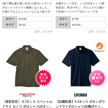
1枚で重ね着が楽しめる!人気のレイヤード
左胸ポケット付き。シワが付きにくく(形
ポロシャツがドライ素材になりました。
状安定)、乾きやすい、ポリエステル鹿の
介護ケアなどユニフォームにも人気です!
子生地イージーケアポロシャツです
カラー
全12色
カラー
全7色
サイズ
サイズ
SS-5L
XS-5XL
品番：339-AYP
品番：2021-01
〔形状安定〕 4.7オンス スペシャル
【抗菌防臭】4.3オンス ボタンダウ
ドライ カノコ ポロシャツ(ボタンダ
ンドライポロシャツ(左胸ポケット