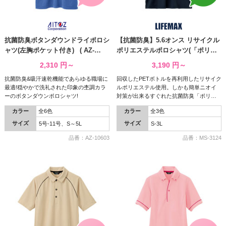
抗菌防臭ボタンダウンドライポロシ
【抗菌防臭】5.6オンス リサイクル
ャツ(左胸ポケット付き) ( AZ-
ポリエステルポロシャツ(「ポリジ
10603 )
ン」加工) ( MS-3124 )
2,310
円～
3,190
円～
抗菌防臭&吸汗速乾機能であらゆる職場に
回収したPETボトルを再利用したリサイク
最適!穏やかで洗礼された印象の杢調カラ
ルポリエステル使用。しかも簡単ニオイ
ーのボタンダウンポロシャツ!
対策が出来るすぐれた抗菌防臭「ポリジ
ン」加工でいつでも快適!
カラー
全6色
カラー
全3色
サイズ
サイズ
5号-11号、S～5L
S-3L
品番：AZ-10603
品番：MS-3124