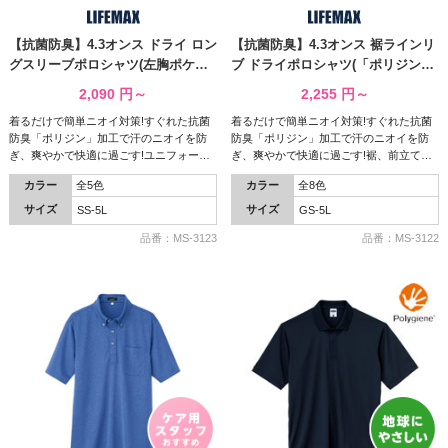
【抗菌防臭】4.3オンス ドライ ロン
【抗菌防臭】4.3オンス 裾ラインリ
グスリーブポロシャツ(左胸ポケッ
ブ ドライポロシャツ(「ポリジン」
ト付/「ポリジン」加工) ( MS-
加工) ( MS-3122 )
2,090
円～
2,255
円～
3123 )
着るだけで簡単ニオイ対策!すぐれた抗菌
着るだけで簡単ニオイ対策!すぐれた抗菌
防臭「ポリジン」加工で汗のニオイを防
防臭「ポリジン」加工で汗のニオイを防
ぎ、爽やかで快適に過ごす!ユニフォーム
ぎ、爽やかで快適に過ごす!裾、前立て、
にもおすすめです!
袖のラインがアクセントのデザイン性に
カラー
全5色
カラー
全8色
も優れたドライポロシャツ!
サイズ
サイズ
SS-5L
GS-5L
品番：MS-3123
品番：MS-3122