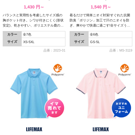
ウン)(ポケット付) ( 2023-01 )
付/「ポリジン」加工) ( MS-3119 )
1,430
円～
1,540
円～
バランスと実用性を考慮したサイズ感の
着るだけで簡単ニオイ対策!すぐれた抗菌
胸ポケット付き。シワが付きにくく(形状
防臭「ポリジン」加工で汗のニオイを防
安定)、乾きやすい、ポリエステル鹿の子
ぎ、爽やかで快適に過ごす!全サイズうれ
生地イージーケアポロシャツ。
しい同一価格です!
カラー
全7色
カラー
全6色
サイズ
サイズ
XS-5XL
GS-5L
品番：2023-01
品番：MS-3119