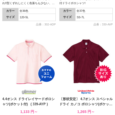
れ!!型くずれしにくく色落ちも少ない、メ
付ドライポロシャツ!
ッシュ素材のドライポロシャツ。
カラー
全36色
カラー
全37色
サイズ
サイズ
120-5L
SS-7L
品番：302-ADP
品番：330-AVP
4.4オンス ドライレイヤードポロシ
〔形状安定〕 4.7オンス スペシャル
ャツ(ポケット付) ( 339-AYP )
ドライ カノコ ポロシャツ(ポケット
付) ( 2021-01 )
1,133
円～
1,265
円～